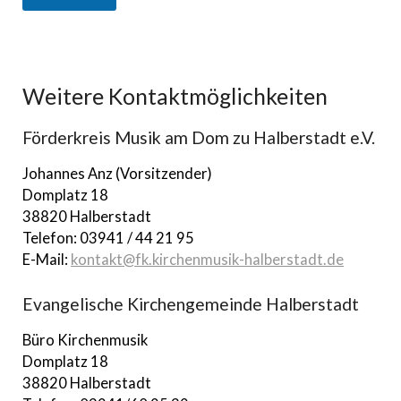
A
lt
e
r
Weitere Kontaktmöglichkeiten
n
a
Förderkreis Musik am Dom zu Halberstadt e.V.
ti
v
Johannes Anz (Vorsitzender)
e
Domplatz 18
:
38820 Halberstadt
Telefon: 03941 / 44 21 95
E-Mail:
kontakt@fk.kirchenmusik-halberstadt.de
Evangelische Kirchengemeinde Halberstadt
Büro Kirchenmusik
Domplatz 18
38820 Halberstadt