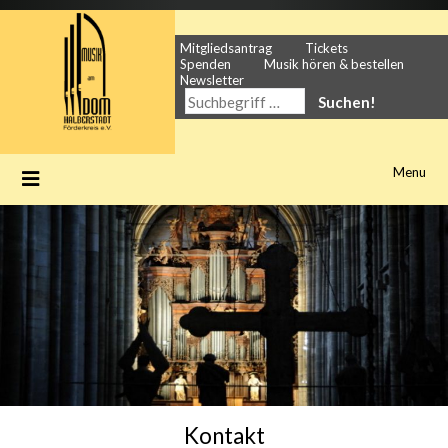
Skip
to
content
Mitgliedsantrag
Tickets
Spenden
Musik hören & bestellen
Newsletter
SUCHE
NACH:
Menu
Kontakt