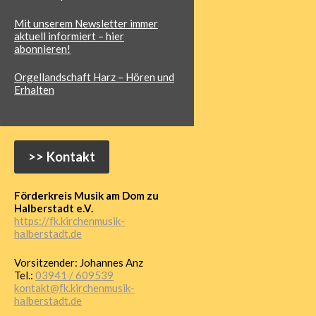
Mit unserem Newsletter immer
aktuell informiert – hier
abonnieren!
Orgellandschaft Harz – Hören und
Erhalten
>> Kontakt
Förderkreis Musik am Dom zu
Halberstadt e.V.
https://fk.kirchenmusik-
halberstadt.de
Vorsitzender: Johannes Anz
Tel.:
03941 / 609539
kontakt@fk.kirchenmusik-
halberstadt.de