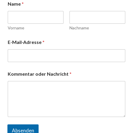
Name
*
Vorname
Nachname
o
E-Mail-Adresse
*
d
e
r
G
e
s
Kommentar oder Nachricht
*
c
h
l
e
c
h
t
*
Absenden