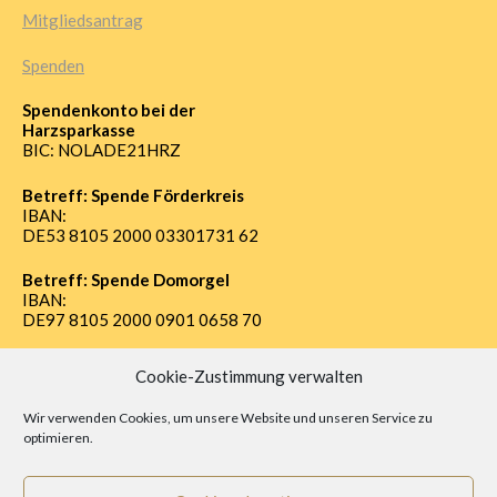
Mitgliedsantrag
Spenden
Spendenkonto bei der
Harzsparkasse
BIC: NOLADE21HRZ
Betreff: Spende Förderkreis
IBAN:
DE53 8105 2000 03301731 62
Betreff: Spende Domorgel
IBAN:
DE97 8105 2000 0901 0658 70
Cookie-Zustimmung verwalten
Impressum
Wir verwenden Cookies, um unsere Website und unseren Service zu
optimieren.
Datenschutz