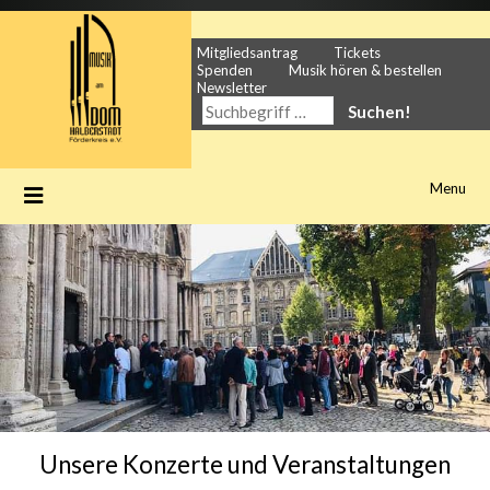
Skip
to
content
Mitgliedsantrag
Tickets
Spenden
Musik hören & bestellen
Newsletter
SUCHE
NACH:
Menu
Unsere Konzerte und Veranstaltungen