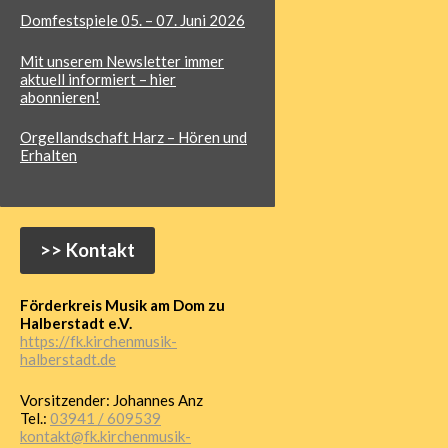
Domfestspiele
05. – 07. Juni 2026
Mit unserem Newsletter immer
aktuell informiert – hier
abonnieren!
Orgellandschaft Harz – Hören und
Erhalten
>> Kontakt
Förderkreis Musik am Dom zu
Halberstadt e.V.
https://fk.kirchenmusik-
halberstadt.de
Vorsitzender: Johannes Anz
Tel.:
03941 / 609539
kontakt@fk.kirchenmusik-