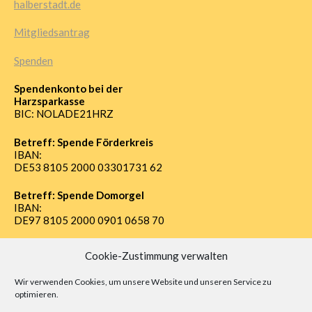
halberstadt.de
Mitgliedsantrag
Spenden
Spendenkonto bei der
Harzsparkasse
BIC: NOLADE21HRZ
Betreff: Spende Förderkreis
IBAN:
DE53 8105 2000 03301731 62
Betreff: Spende Domorgel
IBAN:
DE97 8105 2000 0901 0658 70
Cookie-Zustimmung verwalten
Impressum
Wir verwenden Cookies, um unsere Website und unseren Service zu
optimieren.
Datenschutz